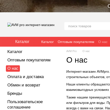
Перейти к основному контенту
Каталог
Каталог
Оптовым покупателям
О нас
Договор оферты
Каталог
AVM Pro
О нас
О нас
Оптовым покупателям
О нас
Интернет-магазин AVMpro
Оплата и доставка
строительных объектов, от
Наши клиенты обращаются 
Обмен и возврат
взаимовыгодных условиях 
Бренды
Также нашим преимущество
Пользовательское
или фильтров для воды. П
соглашение
всегда с вами на связи. 