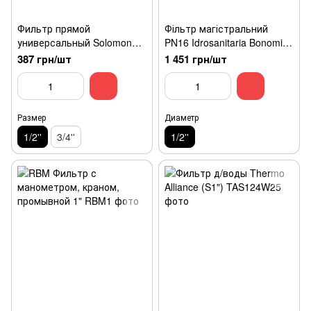
Фильтр прямой
Фільтр магістральний
универсальный Solomon
PN16 Idrosanitaria Bonomi
(S1/2'' вн.-вн.)
(1 1/2")
387 грн/шт
1 451 грн/шт
Размер
Диаметр
1/2''
3/4''
1/2''