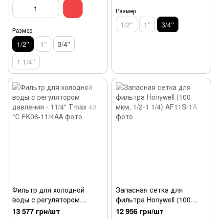
Размер
1/2''
1''
3/4''
Размер
1/2''
1''
3/4''
1 1/4''
Фильтр для холодной
Запасная сетка для
воды с регулятором
фильтра Honywell (100
давления - 11/4" Тmax 40
мкм, 1/2-1 1/4)
13 577 грн/шт
12 956 грн/шт