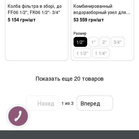
Колба фільтра в зборі, до
Комбинированный
FF06 1/2", FK06 1/2"- 3/4"
водоразборный узел для
горячей воды HS (1/2'')
5 154 грн/шт
53 559 грн/шт
Размер
1/2''
1''
2''
3/4''
1 1/2''
1 1/4''
Показать еще 20 товаров
Назад
Вперед
1
из 3