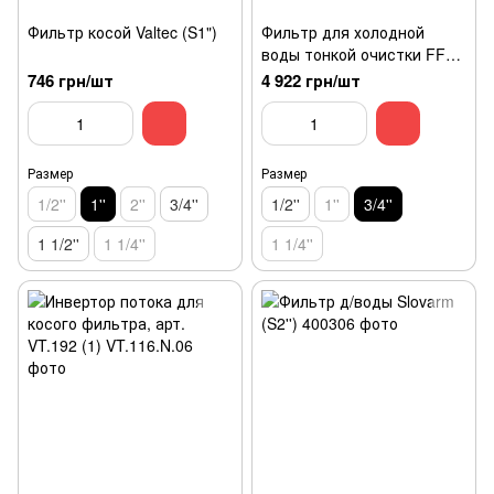
Фильтр косой Valtec (S1")
Фильтр для холодной
воды тонкой очистки FF06
(S3/4")
746 грн/шт
4 922 грн/шт
Размер
Размер
1/2''
1''
2''
3/4''
1/2''
1''
3/4''
1 1/2''
1 1/4''
1 1/4''