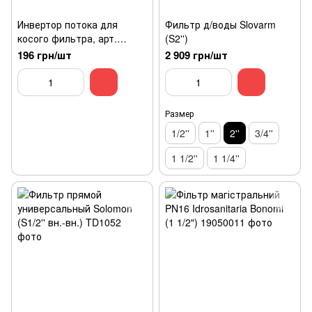
Инвертор потока для
Фильтр д/воды Slovarm
косого фильтра, арт.
(S2'')
VT.192 (1)
196 грн/шт
2 909 грн/шт
Размер
1/2''
1''
2''
3/4''
1 1/2''
1 1/4''