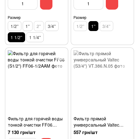
Размер
Размер
1/2''
1''
2''
3/4''
1/2''
1''
3/4''
1 1/2''
1 1/4''
Фильтр для горячей воды
Фильтр прямой
тонкой очистки FF06
универсальный Valtec
(S1/2")
(S3/4")
7 130 грн/шт
557 грн/шт