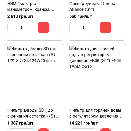
RBM Фильтр с
Фильтр д/воды Thermo
манометром, краном,
Alliance (S1")
промывной 1"
2 613 грн/шт
560 грн/шт
Фильтр д/воды SD ( до
Фильтр для горячей воды
окончания остатка ) (S1
с регулятором давления
1/2" SD)
FK06 (S1'')
1 387 грн/шт
14 221 грн/шт