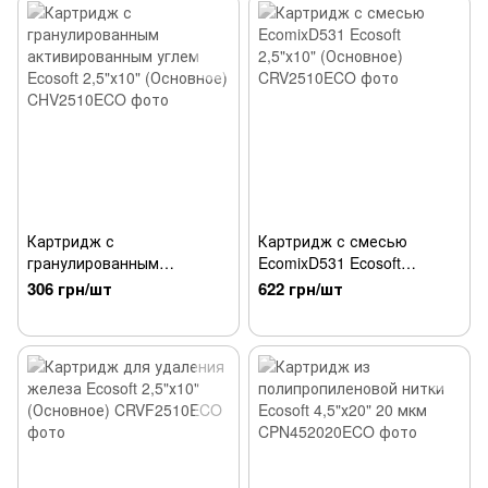
Картридж с
Картридж с смесью
гранулированным
EcomixD531 Ecosoft
активированным углем
2,5"х10" (Основное)
306 грн/шт
622 грн/шт
Ecosoft 2,5"х10" (Основное)