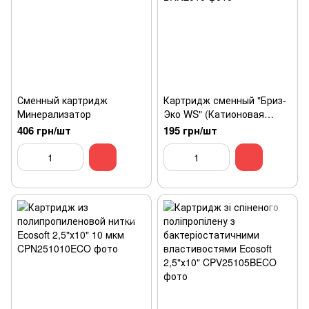
Сменный картридж
Картридж сменный "Бриз-
Минерализатор
Эко WS" (Катионовая
смола)
406 грн/шт
195 грн/шт