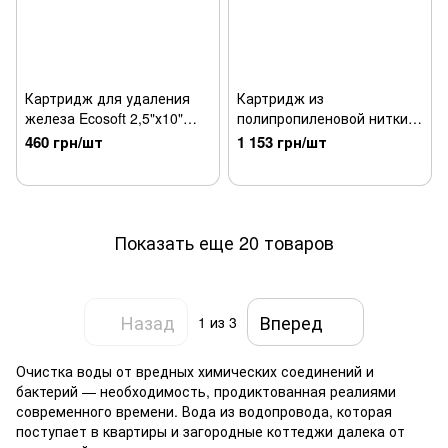
Картридж для удаления
Картридж из
железа Ecosoft 2,5"х10"
полипропиленовой нитки
(Основное)
Ecosoft 4,5"х20" 20 мкм
460 грн/шт
1 153 грн/шт
Показать еще 20 товаров
Назад
Вперед
1
из 3
Очистка воды от вредных химических соединений и
бактерий — необходимость, продиктованная реалиями
современного времени. Вода из водопровода, которая
поступает в квартиры и загородные коттеджи далека от