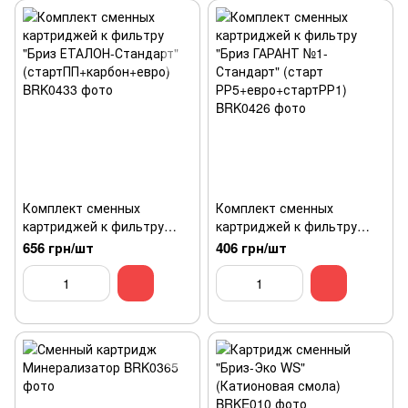
Комплект сменных
Комплект сменных
картриджей к фильтру
картриджей к фильтру
"Бриз ЕТАЛОН-Стандарт"
"Бриз ГАРАНТ №1-
656 грн/шт
406 грн/шт
(стартПП+карбон+евро)
Стандарт" (старт
РР5+евро+стартРР1)