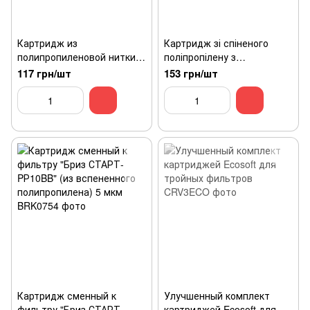
Картридж из
Картридж зі спіненого
полипропиленовой нитки
поліпропілену з
Ecosoft 2,5"х10" 10 мкм
бактеріостатичними
117 грн/шт
153 грн/шт
властивостями Ecosoft
2,5"х10"
Картридж сменный к
Улучшенный комплект
фильтру "Бриз СТАРТ-
картриджей Ecosoft для