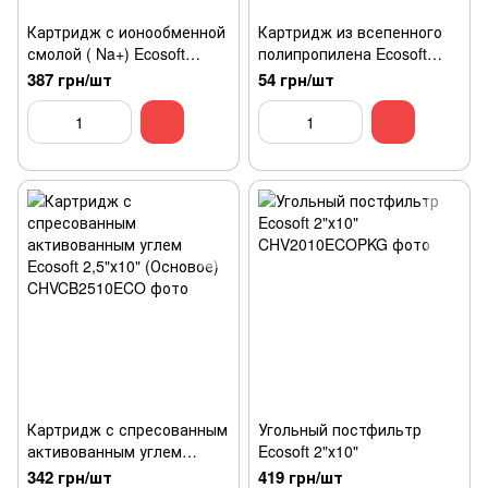
Картридж с ионообменной
Картридж из всепенного
смолой ( Na+) Ecosoft
полипропилена Ecosoft
2,5"х10"
2,5"х10" 5 мкм
387 грн/шт
54 грн/шт
Картридж с спресованным
Угольный постфильтр
активованным углем
Ecosoft 2"х10"
Ecosoft 2,5"х10" (Основое)
342 грн/шт
419 грн/шт