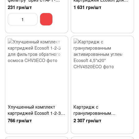
PР10BB" (из вспененного
тройных фильтров
231 грн/шт
1 631 грн/шт
полипропилена) 5 мкм
Улучшенный комплект
Картридж с
картриджей Ecosoft 1-2-3
гранулированным
для фильтров обратного
активированным углем
766 грн/шт
2 307 грн/шт
осмоса
Ecosoft 4,5"х20"