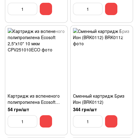
Картридж из вспененого
Сменный картридж Бриз
полипропилена Ecosoft
Ион (BRK0112)
2,5"х10" 10 мкм
54 грн/шт
344 грн/шт