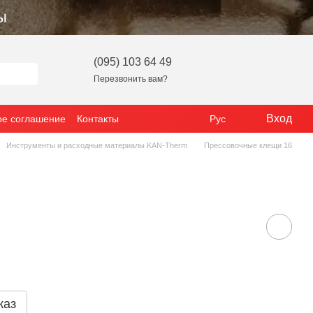
ы
(095) 103 64 49
Перезвонить вам?
Вход
ое соглашение
Контакты
Рус
Инструменты и расходные материалы KAN-Therm
Прессовочные клещи 16
каз