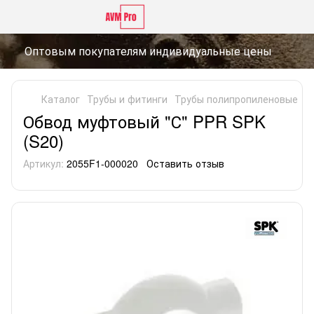
Оптовым покупателям индивидуальные цены
Каталог
Трубы и фитинги
Трубы полипропиленовые
Т
Обвод муфтовый "С" PPR SPK
(S20)
Артикул:
2055F1-000020
Оставить отзыв