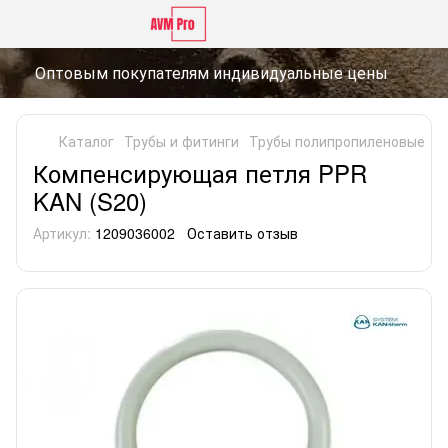
Оптовым покупателям индивидуальные цены
Каталог
Трубы и фитинги
Трубы полипропиленовые
Т
Компенсирующая петля PPR
KAN (S20)
Артикул:
1209036002
Оставить отзыв