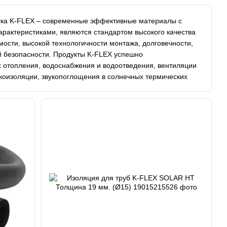
ука K-FLEX – современные эффективные материалы с
рактеристиками, являются стандартом высокого качества
ости, высокой технологичности монтажа, долговечности,
й безопасности. Продукты K-FLEX успешно
х отопления, водоснабжения и водоотведения, вентиляции
коизоляции, звукопоглощения в солнечных термических
мах, для систем с повышенными требованиями по