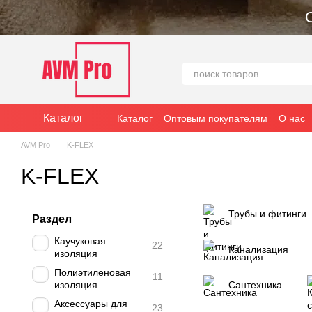
Перейти к основному контенту
Каталог
Каталог
Оптовым покупателям
О нас
Договор оферты
AVM Pro
K-FLEX
K-FLEX
Трубы и фитинги
Раздел
Каучуковая
22
Канализация
изоляция
Полиэтиленовая
11
изоляция
Сантехника
Аксессуары для
23