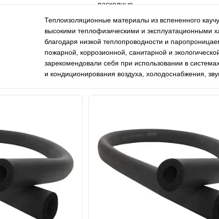
Теплоизоляционные материалы из вспененного кауч
высокими теплофизическими и эксплуатационными ха
благодаря низкой теплопроводности и паропроницаем
пожарной, коррозионной, санитарной и экологическо
зарекомендовали себя при использовании в система
и кондиционирования воздуха, холодоснабжения, зву
системах, высокотемпературных и криогенных систе
безопасности.
Каталог продукции K-FLEX