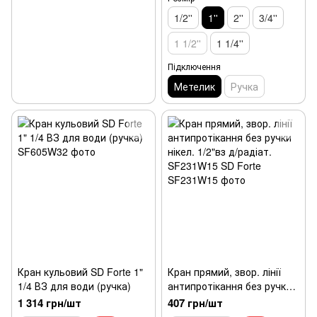
1/2''
1''
2''
3/4''
1 1/2''
1 1/4''
Підключення
Метелик
Ручка
Кран кульовий SD Forte 1"
Кран прямий, звор. лінії
1/4 ВЗ для води (ручка)
антипротікання без ручки
нікел. 1/2"вз д/радіат.
1 314 грн/шт
407 грн/шт
SF231W15 SD Forte