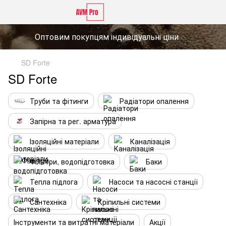
Оптовим покупцям індивідуальні ціни
SD Forte
SD Forte
Труби та фітинги
Радіатори опалення
Запірна та рег. арматура
Ізоляційні матеріали
Каналізація
Фільтри, водопідготовка
Баки
Тепла підлога
Насоси та насосні станції
Сантехніка
Кріпильні системи
Інструменти та витратні матеріали
Акції