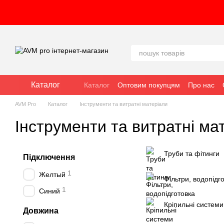
Перейти до основного контенту
Каталог
Каталог
Оптовим покупцям
Про нас
AVM Pro
Каталог
Інструменти та витратні матеріали
Інструменти та витратні ма
Труби та фітинги
Підключення
1
Желтый
Фільтри, водопідг
1
Синий
Кріпильні системи
Довжина