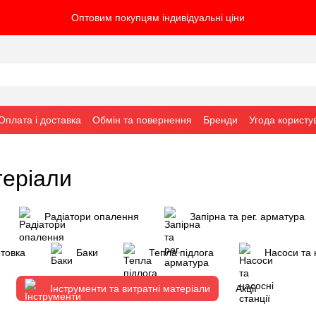
Оптовим покупцям індивідуальні ціни
Оплата і доставка
Обмін та повернення
Бренди
Угода користу
теріали
Радіатори опалення
Запірна та рег. арматура
отовка
Баки
Тепла підлога
Насоси та 
Інструменти та витратні матеріали
Акції