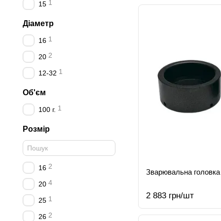
1
15
Діаметр
1
16
2
20
1
12-32
Об'єм
1
100 г.
Розмір
2
16
Зварювальна головка
4
20
2 883 грн/шт
1
25
2
26