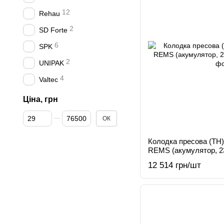
12
Rehau
2
SD Forte
6
SPK
2
UNIPAK
4
Valtec
Ціна, грн
Від Ціна, грн
До Ціна, грн
ОК
Колодка пресова (TH)
REMS (акумулятор, 23
12 514 грн/шт