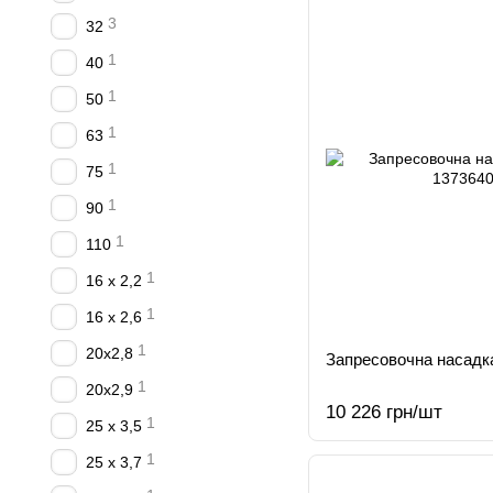
3
32
1
40
1
50
1
63
1
75
1
90
1
110
1
16 х 2,2
1
16 х 2,6
1
20х2,8
Запресовочна насадк
1
20х2,9
10 226 грн/шт
1
25 х 3,5
1
25 х 3,7