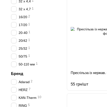
1
32 х 4,4
1
32 х 4,7
2
16/20
1
17/20
1
20-40
1
20/42
1
25/32
1
50/75
1
50-110 мм
Пресгільза із нержав. 
Бренд
2
Adarad
55 грн/шт
7
HERZ
10
KAN-Therm
5
RING