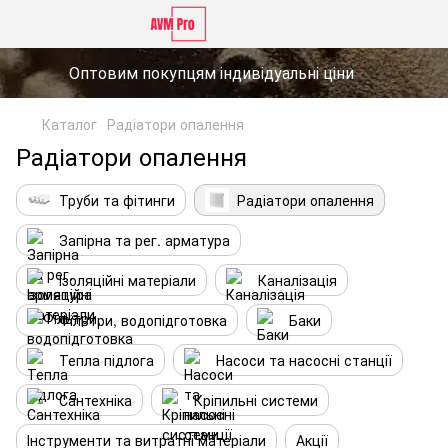
Оптовим покупцям індивідуальні ціни
Каталог
Радіатори опалення
Радіатори опалення
Труби та фітинги
Радіатори опалення
Запірна та рег. арматура
Ізоляційні матеріали
Каналізація
Фільтри, водопідготовка
Баки
Тепла підлога
Насоси та насосні станції
Сантехніка
Кріпильні системи
Інструменти та витратні матеріали
Акції