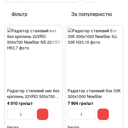
Фільтр
За популярністю
Радіатор сталевий низ без
Радіатор сталевий бок 33K
кріплень 22VRO 500х700
300х1000 NewStar
NewStar
4 010 грн/шт
7 904 грн/шт
Висота
Висота