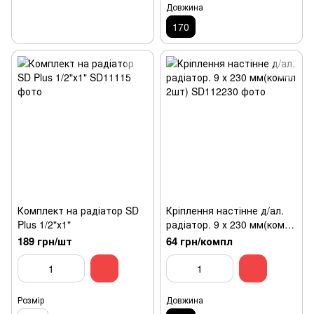
Довжина
170
Комплект на радіатор SD
Кріплення настінне д/ал.
Plus 1/2"х1"
радіатор. 9 х 230 мм(компл
2шт)
189 грн/шт
64 грн/компл
Розмір
Довжина