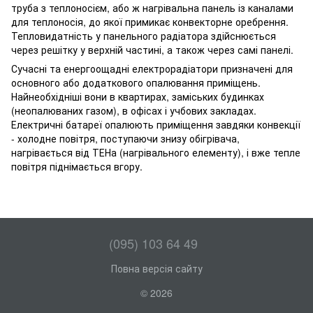
труба з теплоносієм, або ж нагрівальна панель із каналами
для теплоносія, до якої примикає конвекторне оребрення.
Тепловидатність у панельного радіатора здійснюється
через решітку у верхній частині, а також через самі панелі.
Сучасні та енергоощадні електрорадіатори призначені для
основного або додаткового опалювання приміщень.
Найнеобхідніші вони в квартирах, заміських будинках
(неопалюваних газом), в офісах і учбових закладах.
Електричні батареї опалюють приміщення завдяки конвекції
- холодне повітря, поступаючи знизу обігрівача,
нагрівається від ТЕНа (нагрівального елементу), і вже тепле
повітря піднімається вгору.
(095) 103 64 49
Повна версія сайту
© 2026