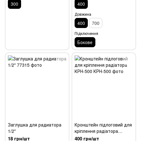
300
400
Довжина
400
700
Підключення
Бокове
Заглушка для радиатора
Кронштейн підлоговий для
1/2"
кріплення радіатора
КРН-500
18 грн/шт
400 грн/шт