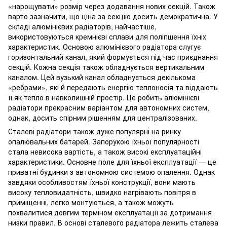
«нарощувати» розмір через додавання нових секцій. Також
варто зазначити, що ціна за секцію досить демократична. У
складі алюмінієвих радіаторів, найчастіше,
використовуються кремнієві сплави для поліпшення їхніх
характеристик. Основою алюмінієвого радіатора слугує
горизонтальний канал, який формується під час приєднання
секцій. Кожна секція також обладнується вертикальним
каналом. Цей вузький канал обладнується декількома
«ребрами», які й передають енергію теплоносія та віддають
її як тепло в навколишній простір. Це робить алюмінієві
радіатори прекрасним варіантом для автономних систем,
однак, досить спірним рішенням для централізованих.
Сталеві радіатори також дуже популярні на ринку
опалювальних батарей. Запорукою їхньої популярності
стала невисока вартість, а також високі експлуатаційні
характеристики. Основне поле для їхньої експлуатації — це
приватні будинки з автономною системою опалення. Однак
завдяки особливостям їхньої конструкції, вони мають
високу тепловидатність, швидко нагрівають повітря в
приміщенні, легко монтуються, а також можуть
похвалитися довгим терміном експлуатації за дотримання
низки правил. В основі сталевого радіатора лежить сталева