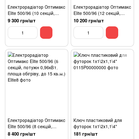
Електрорадіатор Оптимакс
Електрорадіатор Оптимакс
Elite 500/96 (10 секцій,
Elite 500/96 (12 секцій,
потужн 1,2кВт, площа
потужн 1,44кВт, площа
9 300 грн/шт
10 200 грн/шт
обігріву, до 19 кв.м.)
обігріву, до 23 кв.м.)
Електрорадіатор Оптимакс
Ключ пластиковий для
Elite 500/96 (8 секцій,
футорок 1х1\2х1,1\4"
потужн 0,96кВт, площа
8 400 грн/шт
181 грн/шт
обігріву, до 15 кв.м.)