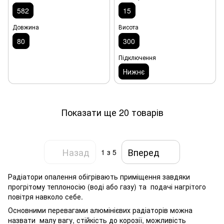
582
15
Довжина
Висота
80
300
Підключення
Нижнє
Показати ще 20 товарів
Назад
Вперед
1
з 5
Радіатори опалення обігрівають приміщення завдяки
прогрітому теплоносію (воді або газу) та подачі нагрітого
повітря навколо себе.
Основними перевагами алюмінієвих радіаторів можна
назвати малу вагу, стійкість до корозії, можливість