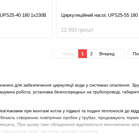
 UPS25-40 180 1x230В
Циркуляційний насос UPS25-55 180
12 553 грн/шт
Назад
1
2
Вперед
По
значені для забезпечення циркуляції води у системах опалення. Зр
зшумна робота, установка безпосередньо на трубопроводі, габаритні
ов'язковим при монтажі котла у підвалі та подачі теплоносія до від
бігають створенню повітряних пробок у трубах, продовжують термін
приміщень. При цьому таке обладнання відрізняється економічною в
 підходящий насос під певну систему опалення.