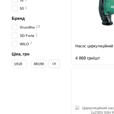
32
1
50
Бренд
19
Grundfos
1
SD Forte
7
WILO
Насос циркуляційний 
Ціна, грн
4 869 грн/шт
Від Ціна, грн
До Ціна, грн
ОК