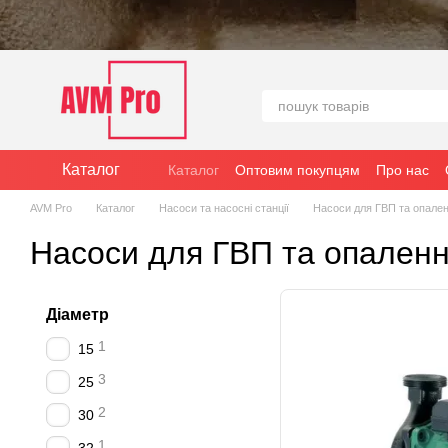
Перейти до основного контенту
Каталог
Каталог
Оптовим покупцям
Про нас
AVM Pro
Каталог
Насоси та насосні станції
Насоси для ГВП та опале
Насоси для ГВП та опален
Діаметр
1
15
3
25
2
30
1