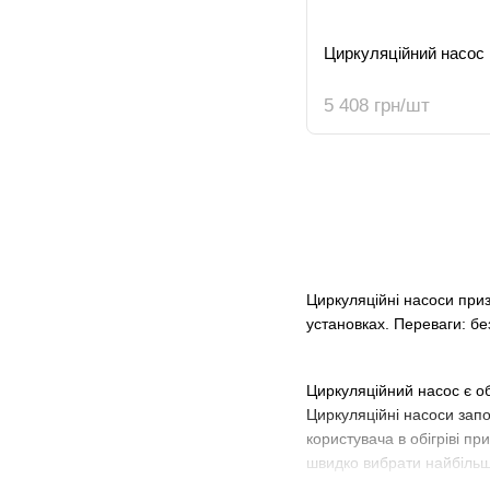
Циркуляційний насос
5 408 грн/шт
Циркуляційні насоси при
установках. Переваги: бе
Циркуляційний насос є об
Циркуляційні насоси запо
користувача в обігріві 
швидко вибрати найбільш