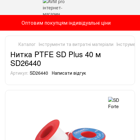
Оптовим покупцям індивідуальні ціни
Каталог
Інструменти та витратні матеріали
Інструмент
Нитка PTFE SD Plus 40 м
SD26440
Артикул:
SD26440
Написати відгук