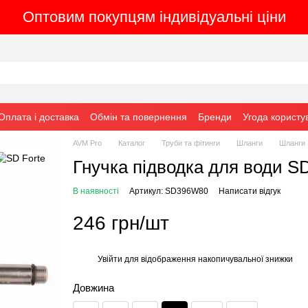
Оптовим покупцям індивідуальні ціни
Оплата і доставка
Обмін та повернення
Бренди
Угода користу
AVM Pro
Каталог
Труби та фітинги
Шланги
Шланги 
Гнучка підводка для води SD
В наявності
Артикул: SD396W80
Написати відгук
246 грн/шт
Увійти
для відображення накопичувальної знижки
%
Довжина