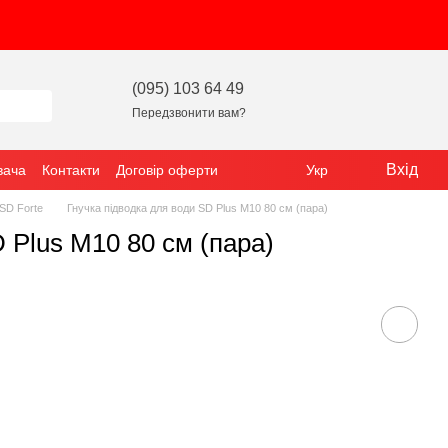
(095) 103 64 49
Передзвонити вам?
Вхід
вача
Контакти
Договір оферти
Укр
SD Forte
Гнучка підводка для води SD Plus М10 80 см (пара)
 Plus М10 80 см (пара)