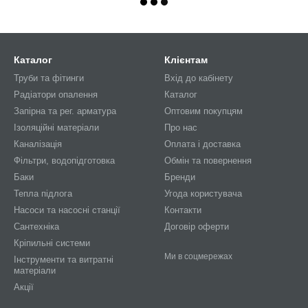
Каталог
Клієнтам
Труби та фітинги
Вхід до кабінету
Радіатори опалення
Каталог
Запірна та рег. арматура
Оптовим покупцям
Ізоляційні матеріали
Про нас
Каналізація
Оплата і доставка
Фільтри, водопідготовка
Обмін та повернення
Баки
Бренди
Тепла підлога
Угода користувача
Насоси та насосні станції
Контакти
Сантехніка
Договір оферти
Кріпильні системи
Ми в соцмережах
Інструменти та витратні
матеріали
Акції