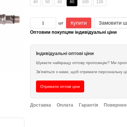
40
50
60
80
100
120
Купити
Замовити ш
шт
Оптовим покупцям індивідуальні ціни
Індивідуальні оптові ціни
Шукаєте найкращу оптову пропозицію? Ми пропо
Зв’яжіться з нами, щоб отримати персональну ц
Отримати оптові ціни
Доставка
Оплата
Гарантія
Повернен