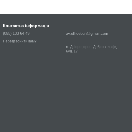
Контактна інформація
(095) 103 64 49
av.officebuh@gmail.com
Передзвонити вам?
м. Дніпро, пров. Добровольців,
буд. 17