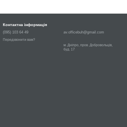
Контактна інформація
(095) 103 64 49
av.officebuh@gmail.com
Передзвонити вам?
м. Дніпро, пров. Добровольців,
буд. 17