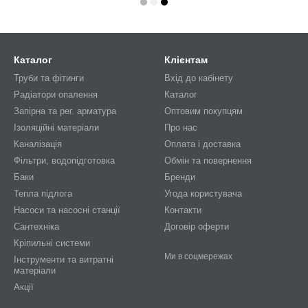
Каталог
Клієнтам
Труби та фітинги
Вхід до кабінету
Радіатори опалення
Каталог
Запірна та рег. арматура
Оптовим покупцям
Ізоляційні матеріали
Про нас
Каналізація
Оплата і доставка
Фільтри, водопідготовка
Обмін та повернення
Баки
Бренди
Тепла підлога
Угода користувача
Насоси та насосні станції
Контакти
Сантехніка
Договір оферти
Кріпильні системи
Ми в соцмережах
Інструменти та витратні
матеріали
Акції