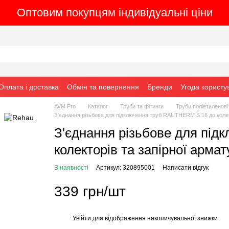
Оптовим покупцям індивідуальні ціни
Оплата і доставка
Обмін та повернення
Бренди
Угода користу
AVM Pro
Каталог
Труби та фітинги
Труби поліетиленові
З'єднання різьбове для підключення труб RAUTHERM S 16 до колект
З'єднання різьбове для пі
колекторів та запірної армат
В наявності
Артикул: 320895001
Написати відгук
339 грн/шт
Увійти
для відображення накопичувальної знижки
%