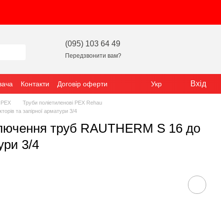
(095) 103 64 49
Передзвонити вам?
Вхід
вача
Контакти
Договір оферти
Укр
 PEX
Труби поліетиленові PEX Rehau
орів та запірної арматури 3/4
дключення труб RAUTHERM S 16 до
ури 3/4