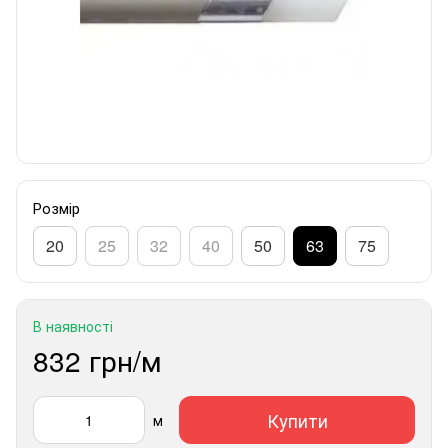
Розмір
20
25
32
40
50
63
75
В наявності
832 грн/м
Купити
м