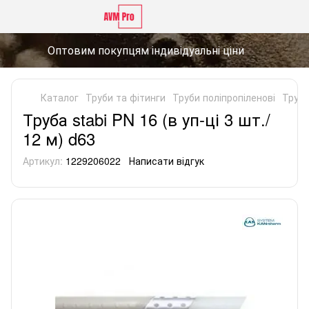
Оптовим покупцям індивідуальні ціни
Каталог
Труби та фітинги
Труби поліпропіленові
Труби
Труба stabi PN 16 (в уп-ці 3 шт./
12 м) d63
Артикул:
1229206022
Написати відгук