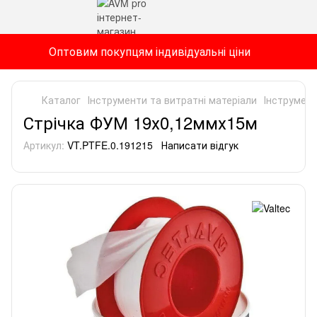
Оптовим покупцям індивідуальні ціни
Каталог
Інструменти та витратні матеріали
Інструмент
Стрічка ФУМ 19х0,12ммх15м
Артикул:
VT.PTFE.0.191215
Написати відгук