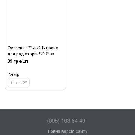
Футорка 1"Зх1/2"В права
для радіаторів SD Plus
39 грн/шт
Розмір
1'' х 1/2''
(095) 103 64 49
Повна версія сайту