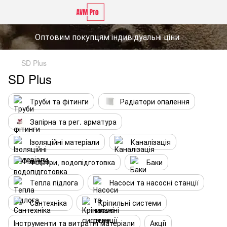
Оптовим покупцям індивідуальні ціни
SD Plus
SD Plus
Труби та фітинги
Радіатори опалення
Запірна та рег. арматура
Ізоляційні матеріали
Каналізація
Фільтри, водопідготовка
Баки
Тепла підлога
Насоси та насосні станції
Сантехніка
Кріпильні системи
Інструменти та витратні матеріали
Акції