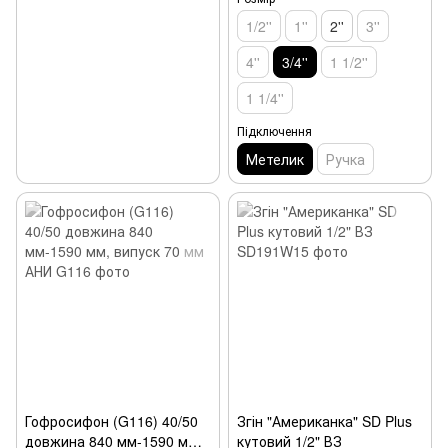
1/2''
1''
2''
3''
4''
3/4''
1 1/2''
1 1/4''
Підключення
Метелик
Ручка
Гофросифон (G116) 40/50
Згін "Американка" SD Plus
довжина 840 мм-1590 мм,
кутовий 1/2" ВЗ