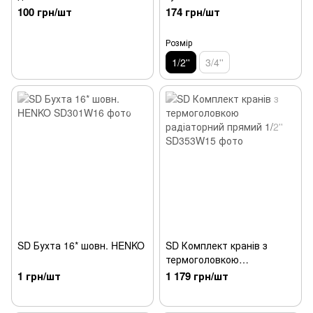
випуск 70 мм АНИ
100 грн/шт
174 грн/шт
Розмір
1/2''
3/4''
SD Бухта 16* шовн. HENKO
SD Комплект кранів з
термоголовкою
радіаторний прямий 1/2''
1 грн/шт
1 179 грн/шт