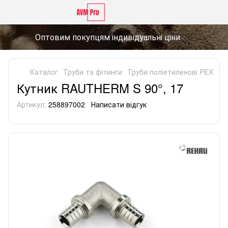
Оптовим покупцям індивідуальні ціни
Каталог
Труби та фітинги
Труби поліетиленові PEX
Тр
Кутник RAUTHERM S 90°, 17
Артикул:
258897002
Написати відгук