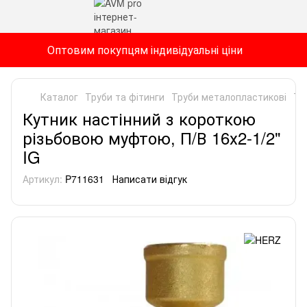
Оптовим покупцям індивідуальні ціни
Каталог
Труби та фітинги
Труби металопластикові
Тр
Кутник настінний з короткою
різьбовою муфтою, П/В 16х2-1/2"
IG
Артикул:
P711631
Написати відгук