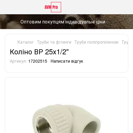
Оптовим покупцям індивідуальні ціни
Каталог
Труби та фітинги
Труби поліпропіленові
Труби
Коліно ВР 25х1/2"
Артикул:
17202515
Написати відгук