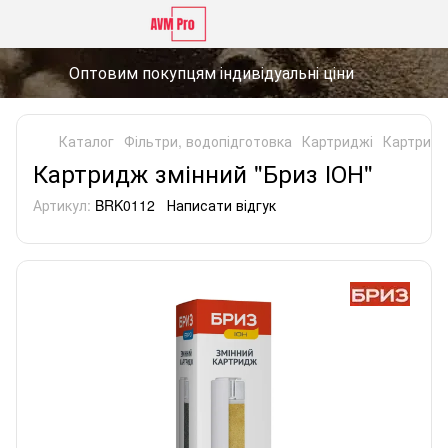
Оптовим покупцям індивідуальні ціни
Каталог
Фільтри, водопідготовка
Картриджі
Картриджі
Картридж змінний "Бриз ІОН"
Артикул:
BRK0112
Написати відгук