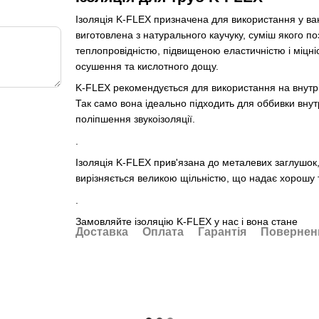
Ізоляція K-FLEX призначена для використання у ва
виготовлена з натурального каучуку, суміш якого по
теплопровідністю, підвищеною еластичністю і міцн
осушення та кислотного дощу.
K-FLEX рекомендується для використання на внутріш
Так само вона ідеально підходить для оббивки внут
поліпшення звукоізоляції.
.
Ізоляція K-FLEX прив'язана до металевих заглушок, я
вирізняється великою щільністю, що надає хорошу 
.
Замовляйте ізоляцію K-FLEX у нас і вона стане
Доставка
Оплата
Гарантія
Повернен