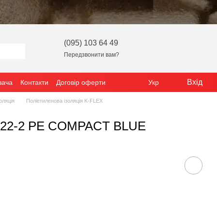
(095) 103 64 49
Передзвонити вам?
Вхід
вача
Контакти
Договір оферти
Укр
оляція
Поліетиленова ізоляція K-FLEX
x022-2 РЕ COMPACT BLUE