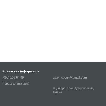
Контактна інформація
(095) 103 64 49
av.officebuh@gmail.com
Передзвонити вам?
м. Дніпро, пров. Добровольців,
буд. 17