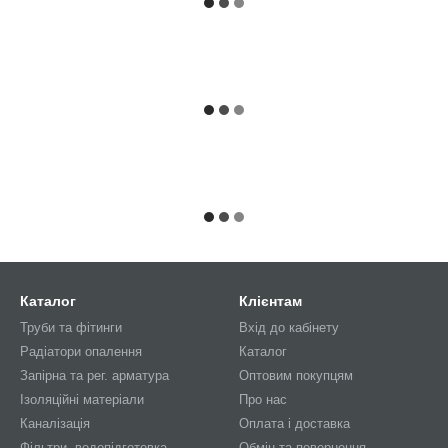
Каталог
Клієнтам
Труби та фітинги
Вхід до кабінету
Радіатори опалення
Каталог
Запірна та рег. арматура
Оптовим покупцям
Ізоляційні матеріали
Про нас
Каналізація
Оплата і доставка
Фільтри, водопідготовка
Обмін та повернення