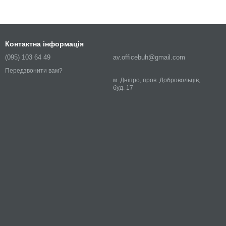
Контактна інформація
(095) 103 64 49
av.officebuh@gmail.com
Передзвонити вам?
м. Дніпро, пров. Добровольців,
буд. 17