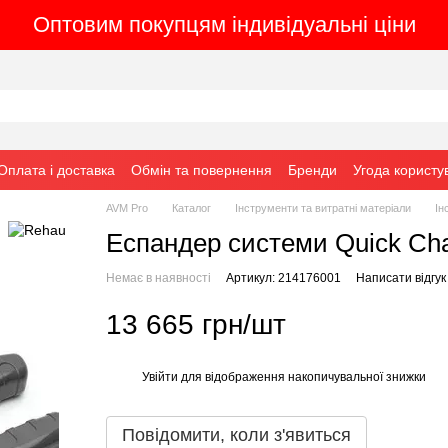
Оптовим покупцям індивідуальні ціни
Оплата і доставка
Обмін та повернення
Бренди
Угода користу
AVM Pro
Каталог
Інструменти та витратні матеріали
Ін
Еспандер системи Quick Ch
Немає в наявності
Артикул: 214176001
Написати відгук
13 665 грн/шт
Увійти
для відображення накопичувальної знижки
%
Повідомити, коли з'явиться