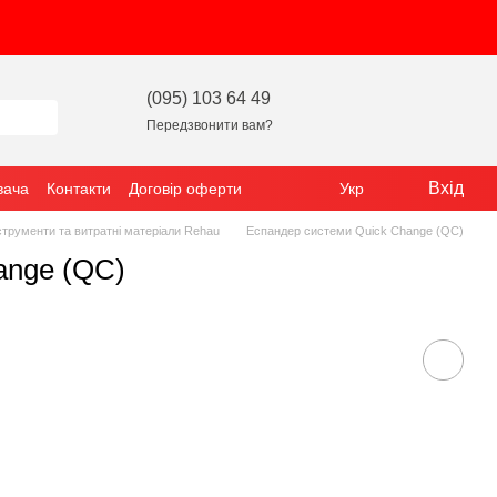
(095) 103 64 49
Передзвонити вам?
Вхід
вача
Контакти
Договір оферти
Укр
струменти та витратні матеріали Rehau
Еспандер системи Quick Change (QC)
ange (QC)