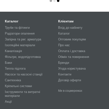
Каталог
Клієнтам
Труби та фітинги
Вхід до кабінету
Радіатори опалення
Каталог
Запірна та рег. арматура
Оптовим покупцям
Ізоляційні матеріали
Про нас
Каналізація
Оплата і доставка
Фільтри, водопідготовка
Обмін та повернення
Баки
Бренди
Тепла підлога
Угода користувача
Насоси та насосні станції
Контакти
Сантехніка
Договір оферти
Кріпильні системи
Ми в соцмережах
Інструменти та витратні
матеріали
Акції