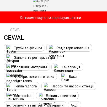
Оптовим покупцям індивідуальні ціни
CEWAL
CEWAL
Труби та фітинги
Радіатори опалення
Запірна та рег. арматура
Ізоляційні матеріали
Каналізація
Фільтри, водопідготовка
Баки
Тепла підлога
Насоси та насосні станції
Сантехніка
Кріпильні системи
Інструменти та витратні матеріали
Акції