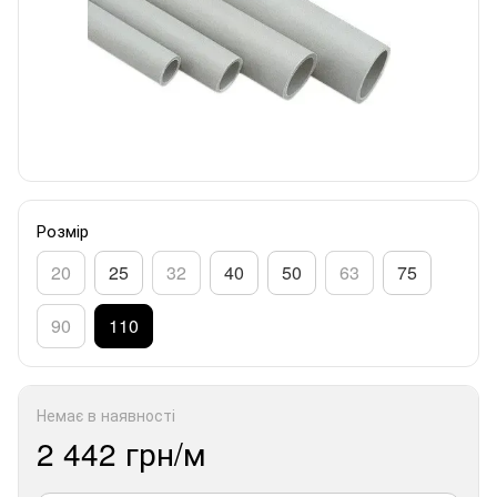
Розмір
20
25
32
40
50
63
75
90
110
Немає в наявності
2 442 грн/м